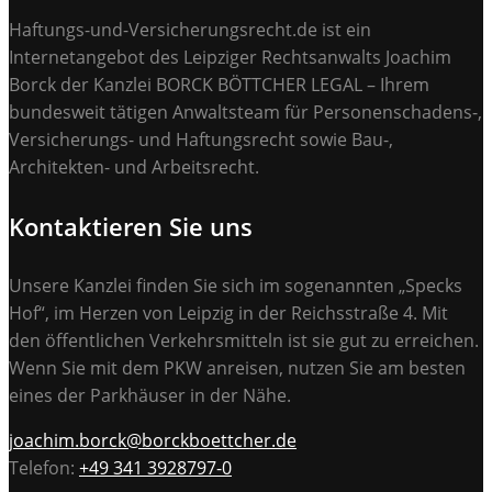
Haftungs-und-Versicherungsrecht.de ist ein
Internetangebot des Leipziger Rechtsanwalts Joachim
Borck der Kanzlei BORCK BÖTTCHER LEGAL – Ihrem
bundesweit tätigen Anwaltsteam für Personenschadens-,
Versicherungs- und Haftungsrecht sowie Bau-,
Architekten- und Arbeitsrecht.
Kontaktieren Sie uns
Unsere Kanzlei finden Sie sich im sogenannten „Specks
Hof“, im Herzen von Leipzig in der Reichsstraße 4. Mit
den öffentlichen Verkehrsmitteln ist sie gut zu erreichen.
Wenn Sie mit dem PKW anreisen, nutzen Sie am besten
eines der Parkhäuser in der Nähe.
joachim.borck@borckboettcher.de
Telefon:
+49 341 3928797-0